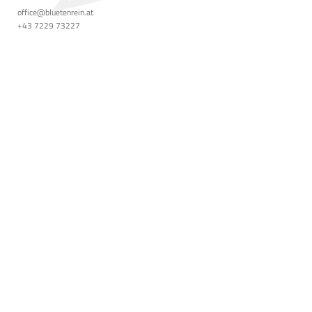
office@bluetenrein.at
+43 7229 73227